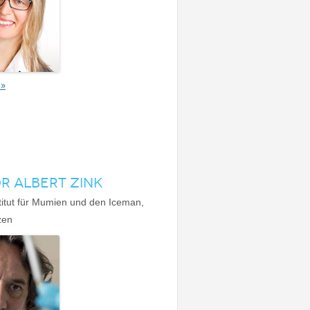
 »
DR ALBERT ZINK
stitut für Mumien und den Iceman,
zen